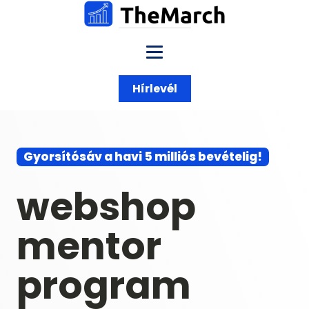
Hírlevél
Gyorsítósáv a havi 5 milliós bevételig!
webshop
mentor
program