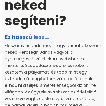
neked
segíteni?
Ez hosszú lesz...
Először is engedd meg, hogy bemutatkozzam
neked Herczegh János vagyok a
nyereségessé válni akaró webshopok
mentora. Szabadúszó webfejlesztőként
kezdtem a pályámat, és több mint egy
évtizeden át segítettem vállalkozásoknak
elindulni a teljes ismeretlenségből az online
világban. Az ügyfeleim sokszor az ötleteiktől
vezérelve vágtak bele egy új vállalkozásba,
de hamar kiderült, hogy nincs meg a