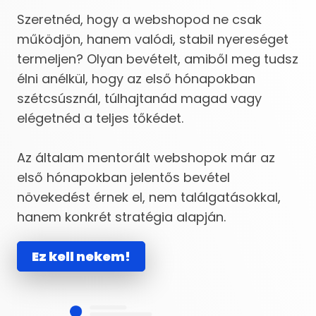
Szeretnéd, hogy a webshopod ne csak
működjön, hanem valódi, stabil nyereséget
termeljen? Olyan bevételt, amiből meg tudsz
élni anélkül, hogy az első hónapokban
szétcsúsznál, túlhajtanád magad vagy
elégetnéd a teljes tőkédet.
Az általam mentorált webshopok már az
első hónapokban jelentős bevétel
növekedést érnek el, nem találgatásokkal,
hanem konkrét stratégia alapján.
Ez kell nekem!