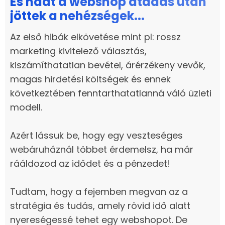
És háát a webshop átadás után
jöttek a nehézségek...
Az első hibák elkövetése mint pl: rossz
marketing kivitelező választás,
kiszámíthatatlan bevétel, árérzékeny vevők,
magas hirdetési költségek és ennek
következtében fenntarthatatlanná váló üzleti
modell.
Azért lássuk be, hogy egy veszteséges
webáruháznál többet érdemelsz, ha már
rááldozod az idődet és a pénzedet!
Tudtam, hogy a fejemben megvan az a
stratégia és tudás, amely rövid idő alatt
nyereségessé tehet egy webshopot. De