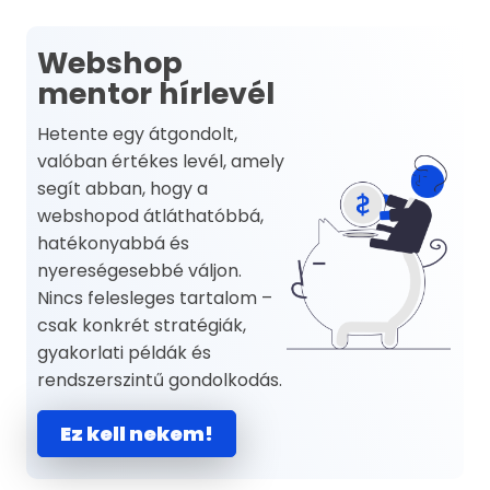
Webshop
mentor hírlevél
Hetente egy átgondolt,
valóban értékes levél, amely
segít abban, hogy a
webshopod átláthatóbbá,
hatékonyabbá és
nyereségesebbé váljon.
Nincs felesleges tartalom –
csak konkrét stratégiák,
gyakorlati példák és
rendszerszintű gondolkodás.
Ez kell nekem!